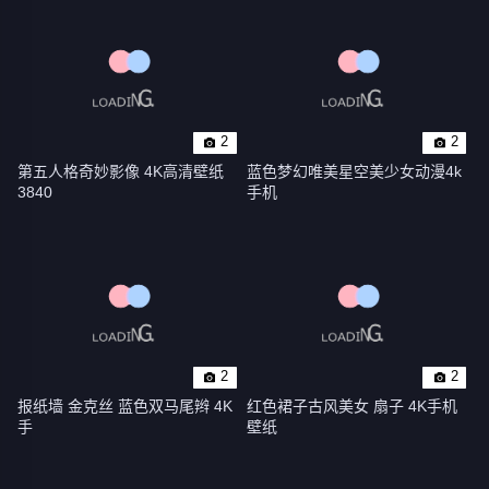
2
2
第五人格奇妙影像 4K高清壁纸 
蓝色梦幻唯美星空美少女动漫4k
3840
手机
2
2
报纸墙 金克丝 蓝色双马尾辫 4K
红色裙子古风美女 扇子 4K手机
手
壁纸