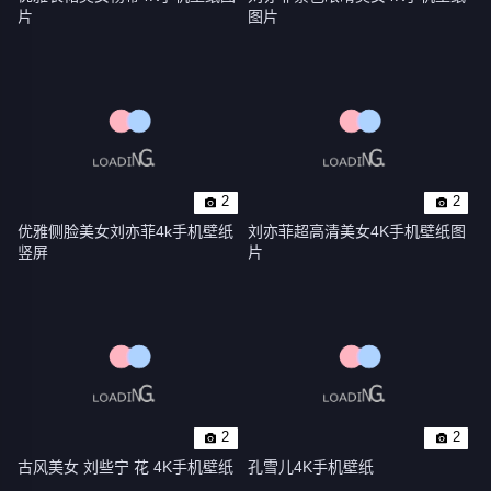
片
图片
2
2
优雅侧脸美女刘亦菲4k手机壁纸
刘亦菲超高清美女4K手机壁纸图
竖屏
片
2
2
古风美女 刘些宁 花 4K手机壁纸
孔雪儿4K手机壁纸