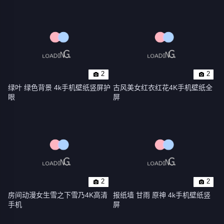
2
2
绿叶 绿色背景 4k手机壁纸竖屏护
古风美女红衣红花4K手机壁纸全
眼
屏
2
2
房间动漫女生雪之下雪乃4K高清
报纸墙 甘雨 原神 4k手机壁纸竖
手机
屏