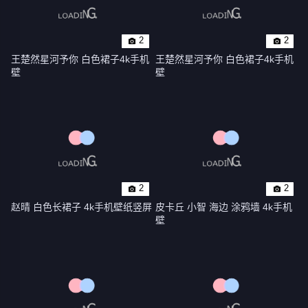
2
2
王楚然星河予你 白色裙子4k手机
王楚然星河予你 白色裙子4k手机
壁
壁
2
2
赵晴 白色长裙子 4k手机壁纸竖屏
皮卡丘 小智 海边 涂鸦墙 4k手机
壁