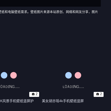
的手机壁纸和电脑壁纸需求。壁纸图片来源本站原创、网络和网友分享，图片
2
2
5K风景手机壁纸竖屏护
美女胡亦瑶4k手机壁纸竖屏