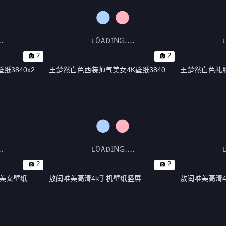
2
2
3840x2
王楚然白色西装帅气美女4K壁纸3840
王楚然白色礼服
2
2
王楚然长发白色长裙子 4K美女壁纸 
敖闰唯美高清4k手机壁纸竖屏
敖闰唯美高清