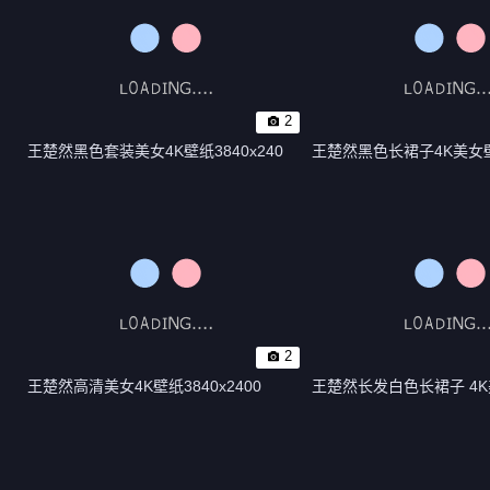
2
王楚然黑色套装美女4K壁纸3840x240
王楚然黑色长裙子4K美女壁纸
2
王楚然高清美女4K壁纸3840x2400