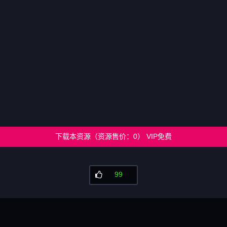
下载本资源（资源售价：0） VIP免费
99