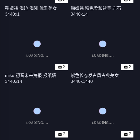
鞠婧祎 海边 海滩 优雅美女 
鞠婧祎 粉色柔和背景 岩石 
3440x1
3440x14
2
2
miku 初音未来海报 报纸墙 
紫色长卷发古风古典美女
3440x14
3440x1440
2
2