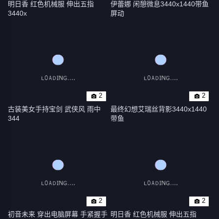
明日香 红色机械服 伸出五指 
伊蕾娜 闲憩微息3440x1440带鱼
3440x
屏动
2
2
古装美女手持宝剑 武侠风 雨中 
最终幻想艾瑞丝背影3440x1440
344
带鱼
2
2
初音未来 穿出电脑屏幕 手紧握手 
明日香 红色机械服 伸出五指 