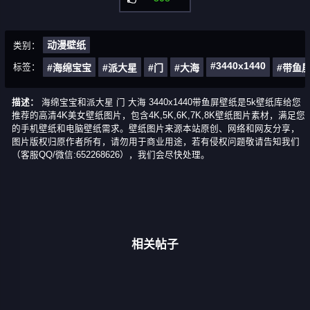
动漫壁纸
类别：
#3440x1440
标签：
#海绵宝宝
#派大星
#门
#大海
#带鱼
描述：
海绵宝宝和派大星 门 大海 3440x1440带鱼屏壁纸是5k壁纸库给您
推荐的高清4K美女壁纸图片，包含4K,5K,6K,7K,8K壁纸图片素材，满足您
的手机壁纸和电脑壁纸需求。壁纸图片来源本站原创、网络和网友分享，
图片版权归原作者所有，请勿用于商业用途，若有侵权问题敬请告知我们
（客服QQ/微信:652268626），我们会尽快处理。
相关帖子