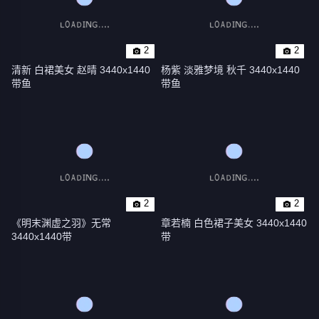
2
2
清新 白裙美女 赵晴 3440x1440
杨紫 淡雅梦境 秋千 3440x1440
带鱼
带鱼
2
2
《明末渊虚之羽》无常 
章若楠 白色裙子美女 3440x1440
3440x1440带
带