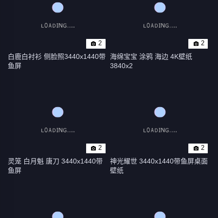
2
2
白鹿白衬衫 侧脸照3440x1440带
海绵宝宝 涂鸦 海边 4K壁纸 
鱼屏
3840x2
2
2
灵笼 白月魁 唐刀 3440x1440带
神光耀世 3440x1440带鱼屏桌面
鱼屏
壁纸