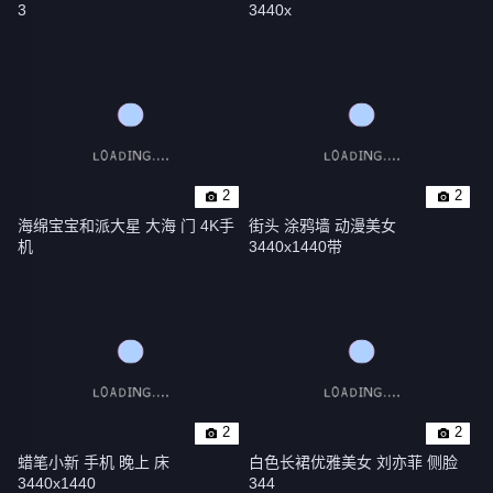
3
3440x
2
2
海绵宝宝和派大星 大海 门 4K手
街头 涂鸦墙 动漫美女 
机
3440x1440带
2
2
蜡笔小新 手机 晚上 床 
白色长裙优雅美女 刘亦菲 侧脸 
3440x1440
344