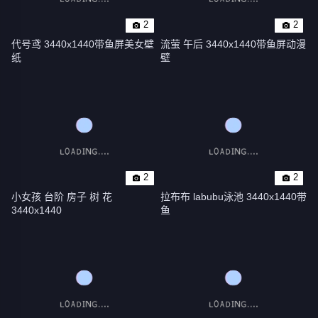
2
2
代号鸢 3440x1440带鱼屏美女壁
流萤 午后 3440x1440带鱼屏动漫
纸
壁
2
2
小女孩 台阶 房子 树 花 
拉布布 labubu泳池 3440x1440带
3440x1440
鱼