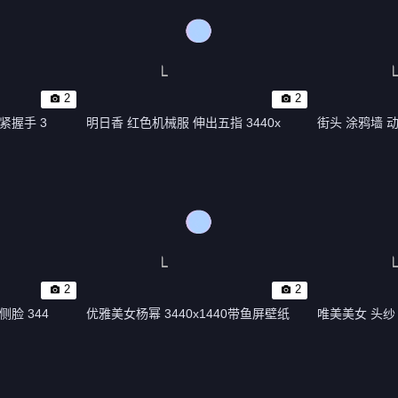
2
2
紧握手 3
明日香 红色机械服 伸出五指 3440x
街头 涂鸦墙 动漫
2
2
脸 344
优雅美女杨幂 3440x1440带鱼屏壁纸
唯美美女 头纱 