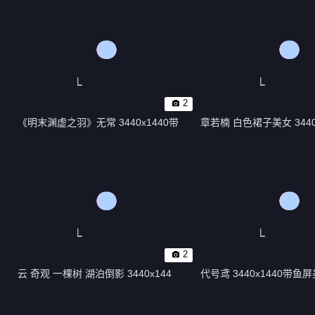
2
《明末渊虚之羽》无常 3440x1440带
章若楠 白色裙子美女 3440
2
云 奇观 一棵树 湖泊倒影 3440x144
代号鸢 3440x1440带鱼