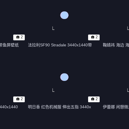
2
2
440带鱼屏壁纸
法拉利SF90 Stradale 3440x1440带
鞠婧祎 海边 海
2
2
0x1440
明日香 红色机械服 伸出五指 3440x
伊蕾娜 闲憩微息