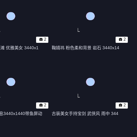
2
2
滩 优雅美女 3440x1
鞠婧祎 粉色柔和背景 岩石 3440x14
2
2
3440x1440带鱼屏动
古装美女手持宝剑 武侠风 雨中 344