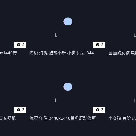
2
2
x1440带
海边 海滩 蜡笔小新 小狗 贝壳 344
画画的女孩 电脑 
2
2
屏美女壁纸
流萤 午后 3440x1440带鱼屏动漫壁
小女孩 台阶 房子