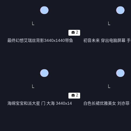
2
最终幻想艾瑞丝背影3440x1440带鱼
初音未来 穿出电脑屏幕 手
2
海绵宝宝和派大星 门 大海 3440x14
白色长裙优雅美女 刘亦菲 侧