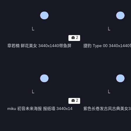
2
章若楠 鲜花美女 3440x1440带鱼屏
捷豹 Type 00 3440x1
2
miku 初音未来海报 报纸墙 3440x14
紫色长卷发古风古典美女344