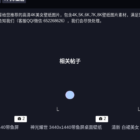
车壁纸是5k壁纸库给您推荐的高清4K美女壁纸图片，包含4K,5K,6K,7K,8K壁
们（客服QQ/微信:652268626），我们会尽快处理。
相关帖子
2
2
440带鱼屏
神光耀世 3440x1440带鱼屏桌面壁纸
清新 白裙美女 赵