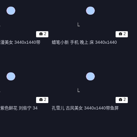
2
2
美女 3440x1440带
蜡笔小新 手机 晚上 床 3440x1440
2
2
紫色鲜花 刘些宁 34
孔雪儿 古风美女 3440x1440带鱼屏