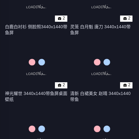
2
2
白鹿白衬衫 侧脸照3440x1440带
灵笼 白月魁 唐刀 3440x1440带
鱼屏
鱼屏
2
2
神光耀世 3440x1440带鱼屏桌面
清新 白裙美女 赵晴 3440x1440
壁纸
带鱼