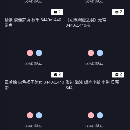
2
2
杨紫 淡雅梦境 秋千 3440x1440
《明末渊虚之羽》无常 
带鱼
3440x1440带
2
2
章若楠 白色裙子美女 3440x1440
海边 海滩 蜡笔小新 小狗 贝壳 
带
344