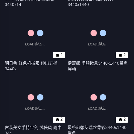
3440x14
3440x1440
2
2
明日香 红色机械服 伸出五指 
伊蕾娜 闲憩微息3440x1440带鱼
3440x
屏动
2
2
古装美女手持宝剑 武侠风 雨中 
最终幻想艾瑞丝背影3440x1440
344
带鱼