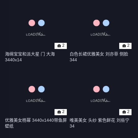
2
2
海绵宝宝和派大星 门 大海 
白色长裙优雅美女 刘亦菲 侧脸 
3440x14
344
2
2
优雅美女杨幂 3440x1440带鱼屏
唯美美女 头纱 紫色鲜花 刘些宁 
壁纸
34